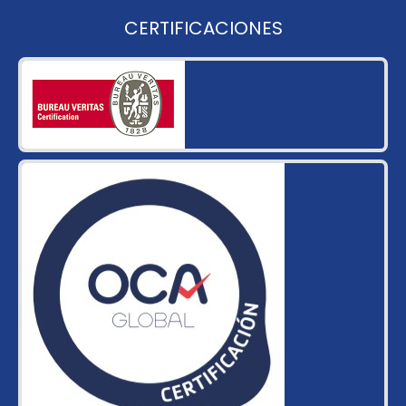
CERTIFICACIONES