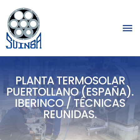
Saltar
al
contenido
Tog
Nav
INICIO
EMPRESA
PLANTA TERMOSOLAR
PUERTOLLANO (ESPAÑA).
PRODUCTOS
IBERINCO / TÉCNICAS
REUNIDAS.
CALIDAD / MEDIO AMBIENTE
PROYECTOS